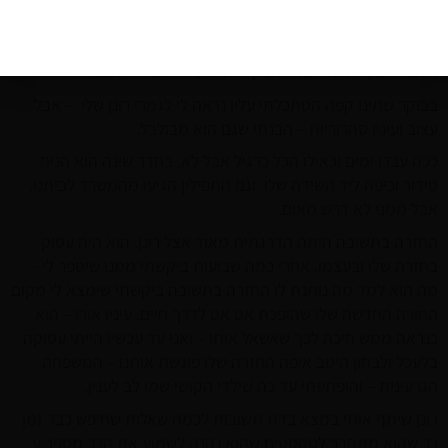
ושאלתי אותו – אתה בטוח? הוא ענה שלא יודע. שאלתי אותו עוד
שאלה: זה עושה לך טוב? הוא ענה שכן.
הלכנו לישון – הוא ניסה לחבק אותי ואני הרגשתי מאובנת.
בבוקר שתינו קפה הסתכלתי עליו נראה לי לגמרי רונן שלי – אבל
עצוב ועיניו סהרוריות – הבנתי שגם הוא מבולבל.
ככה עברו ימים וכאילו הכל כרגיל אבל לא. בחדר שינה הוא הניח
סידור וכיפה ליד השידה שלו. וגם התפילין הגיעו מהמשרד לביתנו.
אבל ממני לא דרש מאום.
החזרה בתשובה היתה הדרגתית מאוד אצל רונן. הוא היה עסוק
בחזרה שלו ובעצמו. אחרי כמה שבועות ביקשתי ממנו שיספר לי –
מה הוא למד מה נותנת לו החזרה בתשובה ביקשתי שימצא לי מקום
החוויה החדשה שלו שהופכת אט אט לדרך חיים. עיניו אורו – הוא
כנראה ממש חיכה לכך שאשאל אותו – ואני עד עכשיו הייתי עסוקה
בלעכל ולבחון היטב איפה החזרה שלו פוגשת אותנו – המשפחה
הגרעינית – והופתעתי עד כה שילדי הקושי שמו לב לענין.
רונן שיתף אותי במצא בדת תשובות לכמה שאלות שחיפש כבר זמן
רב שהוא מתחבר לטקסטים שהוא נהנה לשמוע את הרב מספר ע