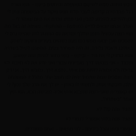
גיבש מתווה ממש לשיקום המשפחה והיחסים בייננו – הוא הוריד
רגל מהדהירה קדימה לעבר הדת תפס פיקוד על המשפחה ונתן לי
זמן להירפא להירגע להבין ואני ממש זוכרת את היום שאמר לי –
הערב אנחנו יוצאים לדייט כמו פעם – הופתעתי . מאיפה זה בא? מה
הוא רוצה עכשיו? הזמן שחלף וכנראה גם הגעגוע לזוג שהיינו גרם לי
להסכים ואכן יצאנו ממש כמו פעם כשהיינו צעירים ורווקים לשחק
באולינג ולאכול גלידה. זה היה משחרר ונעים. המשכנו לטייל בשדרה
והוא החזיק לי את היד – וביקש – בואי נחזור להיות הזוג שאוהב
ומכבד – אני מצאתי דרך מעניינית עבורי ואני יודע את לא חייבת ולא
צריכה ולא אמורה להיות שם איתי . נמצא דרך. נמציא דרך. אני רק
רוצה שנסכים שמה שתמיד יהיה לנו חשוב יותר מהכל זו המשפחה
שלנו. חיבקתי אותו. ולחשתי לו באוזן – יש לך את הרב שלך נכון? לי
יש קאוצרית שאני רוצה שתבוא איתי אליה לפגישה הבא. הוא חייך
ואמר "בשמחה".
להגיד שזה קל? לא
להגיד שזה בלתי אפשרי? לגמרי לא
אפשרי וניתן והכל בידיכם – לווי מתאים – ואתם מסודרים.