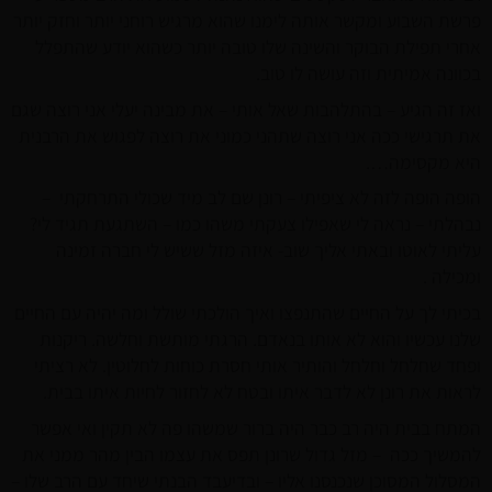
פרשת השבוע ומקשר אותה לימנו שהוא מרגיש רוחני יותר וחזק יותר
אחרי תפילת הבוקר והשינה שלו טובה יותר כשהוא יודע שהתפלל
בכוונה אמיתית וזה עושה לו טוב.
ואז זה הגיע – בהתלהבות שאל אותי – את מבינה יעלי אני רוצה שגם
את תרגישי ככה אני רוצה שתהני כמוני את רוצה לפגוש את הרבנית
היא מקסימה….
הופה הופה לזה לא ציפיתי – רונן שם לב מיד שכולי התרחקתי –
נבהלתי – נראה לי שאפילו צעקתי משהו כמו – השתגעת תגיד לי?
עליתי לאוטו ובאתי אליך שוב- איזה מזל ששיש לי חברה זמינה
ומכילה .
בכיתי לך על החיים שהתנפצו ואיך הולכתי שולל ומה יהיה עם החיים
שלנו עכשיו והוא לא אותו בנאדם. הרגתי מותשת וחלשה. ריקנות
ופחד שחלחל וחלחל והותיר אותי חסרת כוחות לחלוטין. לא רציתי
לראות את רונן לא לדבר איתו ובטח לא לחזור לחיות איתו בבית.
המתח בבית היה רב כבר היה ברור שמשהו פה לא תקין ואי אפשר
להמשיך ככה – מזל גדול שרונן תפס את עצמו הבין מהר ממני את
המסלול המסוכן שנכנסנו אליו – ובדיעבד הבנתי שיחד עם הרב שלו –