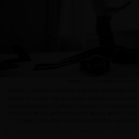
בעלי חזר בתשובה / מירב פיטוסי
כבר כמה חודשים שאני מנסה לשכנע את יעל לשתף בסיפורה –
יעל היא חברתי הטובה – שתינו בנות 40 – ועברנו יחד תקופות
חיים שלמות צבא , טיול בברזיל והודו, לימודים באוניברסיטה
ואח"כ בני זוג חתונות לידות גידול ילדים , חברות טובות גרות
באותה עיר ועד לפני שנה חיינו היו דומים בסגנון ובשגרה.
לפני שנה בערך קיבלתי מיעל טלפון ושמעתי את קולה הסדוק – בואי
בואי – אני חייבת שתבואי. עזבתי הכל ונסעתי אליה- לא ידעתי על