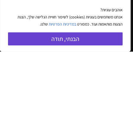
אוהבים עוגיות?
המשך קריאה
המשך קר
אנחנו כאן
אנחנו משתמשים בעוגיות (cookies) לשיפור חוויית הגלישה שלך, הצגת
לכל שאלה
הצעות מותאמות ועוד. כמפורט
במדיניות הפרטיות
שלנו.
הבנתי, תודה
לכל התוכניות
דברו איתנו
הצעד הראשון לשלום בית מתחיל
עכשיו
תנו לנו לעזור לכם לצלוח את האתגרים, הבעיות,
המחלוקות והכאבים שפערים דתיים מביאים איתם.