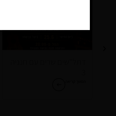
דתל"שים שרים עם חנניה
3
המשך קריאה