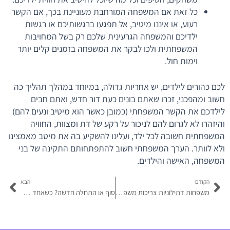
כל זאת אם המשפחה המורחבת מעוניינת בכך, אם הקשר
רעוע, או איננו מיטיב, אל תפגעו ברגשותיכם או רגשות
ילדיכם והמשפחה הגרעינית שלכם רק בשל המחויבות
המשפחתית ולכו לבקר את המשפחה בזמנים קלים יותר
וימות חול.
לכם כהורים לילדים, יש אחריות גדולה, במיוחד במהלך תהליך כה
חשוב ומהפכני, זכרו שאתם בונים כעת דור חדש, ואתם חבים
לילדכם את הקשר המשפחתי (כמובן כאשר הוא מיטיב ונעים להם)
והיזהרו לא לגרום להם לניכור על רקע של דת ומצוות, החוויה
המשפחתית חשובה לכל ילד, ועלינו להשקיע בה את מיטב מאמצינו
ולא לוותר. הערך המשפחתי חשוב להתפתחותם התקינה של בני
המשפחה, האישה והילדים.
קודם
הבא
הקודם
הבא
משפחות דתילוניות צריכות משפחה בלי תנאים
סוף או התחלה חדשה? כשאחד מבני הזוג חוזר בשאלה