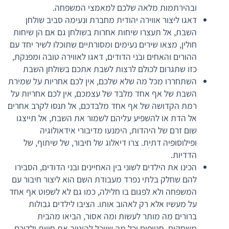
ובהירתמות מלאה שלכם למאמצי המשפחה.
דאגו ליצור אווירה יהודית מחברת ונעימה סביב שולחן
השבת, אל תעצרו שיחות אחרות בשולחן גם אם הן שיחות
חולין, מצאו שירים נעימים ומסורתיים שתוכלו לשיר יחד עם
ההורים והאחים ובני הדודים, דאגו לאווירה טובה ומפנקת,
כזו שתגרום לכולם לרצות לשבת אתכם בשולחן השבת
השתחררו מכל מה שלא שלכם, אין לכם אחריות על שמירת
השבת של אף אחד מלבד של עצמכם, אין לכם אחריות על
רמת הקדושה של אף אחד מלבדכם, אל תנסו לקרב אחרים
אל הדת או להשפיע עליהם לשמור את השבת, אל תייצגו
שום זרם של היהדות, הימנעו מדיבורי אידאולוגיה
ופילוסופיה דתית. צרו דיאלוג של חיבור, של שיתוף, של
הדדיות.
הכינו את הילדים לשוני בין האחיינים ובני הדודים, הסבירו
להם שחלק בלתי נפרד מעבודת השם הוא ליצור חיבור עם
המשפחה ולא לפגום בו חלילה, כמו גם לא לשפוט אף אחד
על מעשיו אלא רק לאהוב אותו. הציבו לילדים גבולות
ברורים מה מותר לעשות ומה אסור, הביאו מהבית
משחקים, חטיפים וכל מה שיוכל להיטיב את חווית ילדיכם.