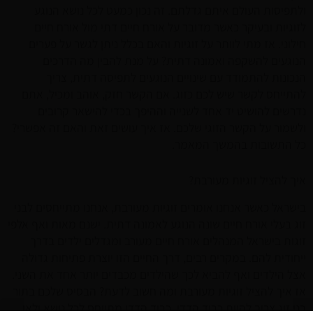
ולתפיסות העולם איתם גדלתם. זה נכון כמעט לכל נושא הנוגע
לזוגיות ובעיקר כאשר מדובר על אורח חיים דתי מול אורח חיים
חילוני. אז מתי לוותר על זוגיות והאם בכלל ניתן לגשר על פערים
הנוגעים להשקפה ואמונה דתית? על מנת להבין מה הדרכים
הנכונות להתמודד עם שינויים הנוגעים לתפיסה דתית, צריך
להתייחס לקשר שיש לכם כזוג. אם הקשר חזק, אוהב ומכיל, אתם
נדרשים להושיט יד אחד לשנייה וההיפך בכדי להישאר קרובים
ולשמור על הקשר הזוגי שלכם. אז איך עושים זאת והאם זה אפשרי?
כל התשובות בהמשך המאמר.
איך להציל זוגיות מעורבת?
בישראל כאשר אנחנו אומרים זוגיות מעורבת, אנחנו מתייחסים לבני
זוג בעלי אורח חיים שונה הנוגע לאמונה דתית. ישנם מאות ואף אלפי
זוגות בישראל המנהלים אורח חיים מעורב ומגדלים ילדים בדרך
ייחודית להם. במקרים רבים, דרך החיים הזו יוצרת פתיחות גדולה
אצל הילדים ואף להביא לכך שהילדים מכבדים יותר אחד את השני.
אז איך להציל זוגיות מעורבת ומה חשוב לדעת? הבסיס שלכם בתור
בני זוג צריך להיות כבוד הדדי. כבוד הדדי מתייחס לכל נושא ולאו