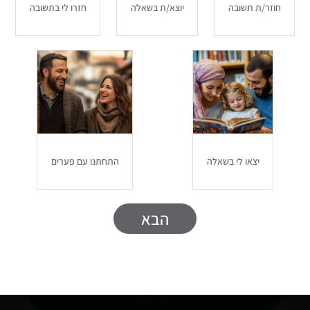
חוזר/ת תשובה
יוצא/ת בשאלה
חזרו לי בתשובה
ייעוץ לזוגות עם פערים דתיים
דתיים וחילונים יכולים לקיים זוגיות מאושרת. שיחת
היכרות והתאמה חינם.
שם
יצאו לי בשאלה
התחתנו עם פערים
טלפון
מייל
הבא
privacy
מאשר ומסכים יצירת קשר בהתאם ל
מדיניות
הפרטיות
שליחה