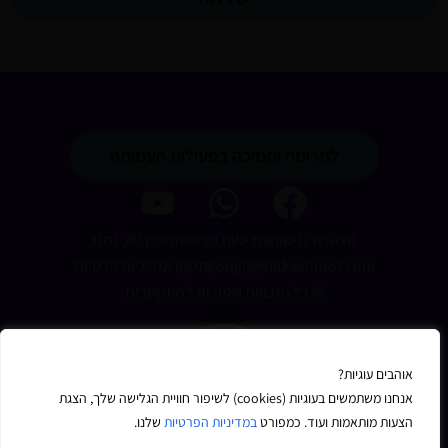
לתרומה ותמיכה בפעילות העמותה
Y
o
הצהרת נגישות
מדיניות פרטיות
הגפן 80, גמזו
u
zoogit@hitkashroot.com
תקנון ומדיניות פרטיות
t
© כל הזכויות שמורות להתקשרות
u
b
אוהבים עוגיות?
e
אנחנו כאן
אנחנו משתמשים בעוגיות (cookies) לשיפור חוויית הגלישה שלך, הצגת
לכל שאלה
הצעות מותאמות ועוד. כמפורט
במדיניות הפרטיות
שלנו.