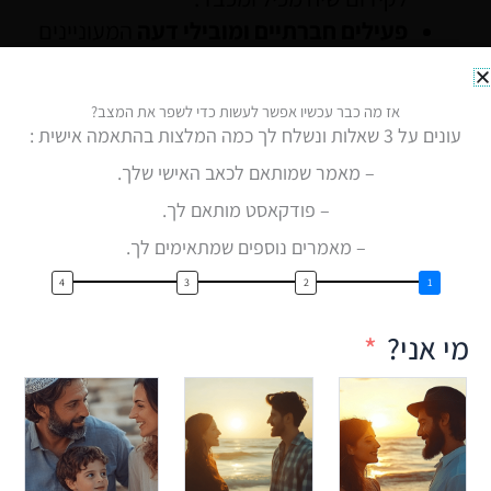
פעילים חברתיים ומובילי דעה
המעוניינים
בגישור בין-מגזרי ובבניית חברה מאוחדת יותר.
תושבים מהפריפריה ומהמרכז
המעוניינים
אז מה כבר עכשיו אפשר לעשות כדי לשפר את המצב?
לקחת חלק בעיצוב שיח מאחד ופתוח.
עונים על 3 שאלות ונשלח לך כמה המלצות בהתאמה אישית :
– מאמר שמותאם לכאב האישי שלך.
היקף המשתתפים הצפוי:
1,500-2,000 משתתפים
– פודקאסט מותאם לך.
בשנה.
– מאמרים נוספים שמתאימים לך.
שותפים לפרויקט
מי אני?
עמותת התקשרות – מחברים קצוות בבית
–
מובילת הפרויקט.
משרד החינוך ומשרד התרבות
– לשילוב
תכני דיאלוג במערכות החינוך והתרבות.
רשויות מקומיות ומועצה אזורית חבל