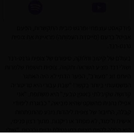
פודקאסט עוצמתי ומרגש מבית התקשרות, הפעם
אביטל ברעם (מייסדת העמותה) מראיינת את צופית
גרנט-רנד.
בעולם של קיטוב וחלוקה, סיפורם של צופית גרנט-רנד
ושולי רנד מציע השראה ותקווה. צופית חושפת שלמרות
היותם זוג "מעורב", הפער הדתי לא היה האתגר
המשמעותי ביותר בקשר! "שבת עבורי היא טריטוריה
קדושה שקיבלתי באופן טבעי," היא משתפת. "אני
אפילו נהנית מהשקט שהיא מביאה." כבוגרת לימודי
קבלה, החיבור של צופית ליהדות נובע מהתפתחות
אישית ולימוד, לא מפחד או ריקנות. מתוך רצון פנימי,
היא החלה לקיים מצוות כמו נטילת ידיים וברכות. "שולי