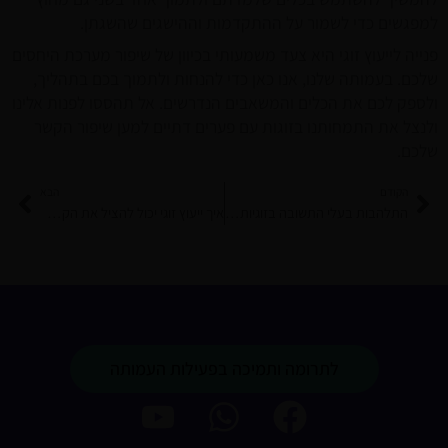
למפגשים כדי לשמור על ההתקדמות וההישגים שהשגתן.
פנייה לייעוץ זוגי היא צעד משמעותי בכיוון של שיפור מערכת היחסים
שלכם. בעמותה שלנו, אנו כאן כדי להנחות ולתמוך בכם בתהליך,
ולספק לכם את הכלים והמשאבים הנדרשים. אל תהססו לפנות אלינו
ולנצל את התמחותנו בזוגות עם פערים דתיים למען שיפור הקשר
שלכם.
קודם
הבא
הקודם
הבא
התלהבות בעלי התשובה בזוגיות מעורבת – לקח מחייו של הרב אורי זוהר ז"ל
איך ייעוץ זוגי יכול להציל את הקשר שלכם?
לתרומה ותמיכה בפעילות העמותה
Y
o