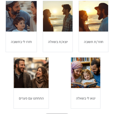
טלפון
מייל
privacy
מאשר ומסכים יצירת קשר בהתאם ל
מדיניות
חוזר/ת תשובה
יוצא/ת בשאלה
חזרו לי בתשובה
הפרטיות
שליחה
לייעוץ מהיר: 073-802-33-55
3. בחירת יועץ מתאים
יצאו לי בשאלה
התחתנו עם פערים
לא כל יועץ מתאים לכל זוג. במיוחד כאשר יש פערים דתיים, חשוב
לבחור יועץ שמבין את הדינמיקה של זוגות כאלה. בעמותה שלנו,